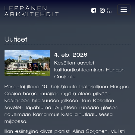
LEPPÄNEN
FI
EN
ARKKITEHDIT
Uutiset
4. elo, 2026
Kesäillan sävelet-
kulttuurikohtaaminen Hangon
Casinolla
Perjantai-iltana 10. heinäkuuta historiallinen Hangon
Casino heräsi musiikin myötä eloon pitkään
kestäneen hiljaisuuden jälkeen, kun Kesäillan
sävelet- tapahtuma toi yhteen runsaan yleisön
nauttimaan kamarimusiikista ainutlaatuisessa
miljöössä.
Illan esiintyjinä olivat pianisti Alina Sorjonen, viulisti