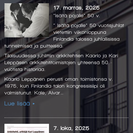
17. marras, 2025
”Isältä pojalle” 50 v.
” Isältä pojalle” 50-vuotisjuhlat
vietettiin viikonloppuna
Finlandia-talossa juhlallisissa
tunnelmissa ja puitteissa.
Tilaisuudessa juhlittiin arkkitehtien Kaarlo ja Kari
Leppäsen arkkitehtitoimistojen yhteensä 50 -
vuotista historiaa.
Kaarlo Leppänen perusti oman toimistonsa v.
1975, kun Finlandia-talon kongressisiipi oli
valmistunut. Kale, Alvar…
Lue lisää »
7. loka, 2025