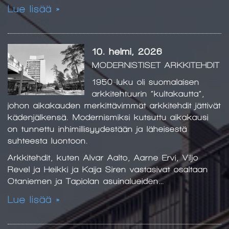
Lue lisää »
10. helmi, 2026
MODERNISTISET ARKKITEHDIT
1950-luku oli suomalaisen
arkkitehtuurin ”kultakautta”,
johon aikakauden merkittävimmät arkkitehdit jättivät
kädenjälkensä. Modernismiksi kutsuttu aikakausi
on tunnettu inhimillisyydestään ja läheisestä
suhteesta luontoon.
Arkkitehdit, kuten Alvar Aalto, Aarne Ervi, Viljo
Revel ja Heikki ja Kaija Siren vastasivat osaltaan
Otaniemen ja Tapiolan asuinalueiden…
Lue lisää »