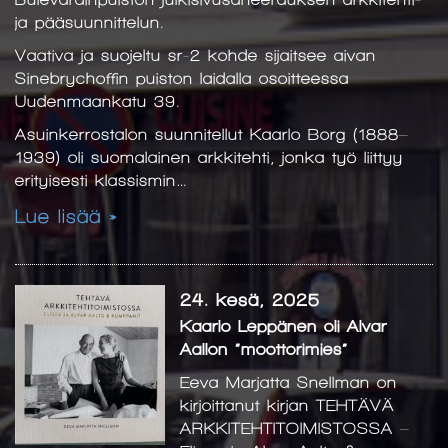
ja pääsuunnittelun.
Vaativa ja suojeltu sr-2 kohde sijaitsee aivan
Sinebrychoffin puiston laidalla osoitteessa
Uudenmaankatu 39.
Asuinkerrostalon suunnitellut Kaarlo Borg (1888–
1939) oli suomalainen arkkitehti, jonka työ liittyy
erityisesti klassismin…
Lue lisää »
24. kesä, 2025
Kaarlo Leppänen oli Alvar
Aallon ”moottorimies”
Eeva Marjatta Snellman on
kirjoittanut kirjan TEHTÄVÄ
ARKKITEHTITOIMISTOSSA –