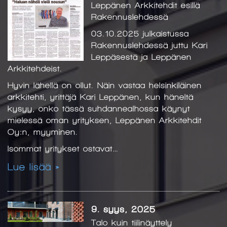
Leppänen Arkkitehdit esillä
Rakennuslehdessä
03.10.2025 julkaistussa
Rakennuslehdessä juttu Kari
Leppäsestä ja Leppänen
Arkkitehdeist.
Hyvin lähellä on ollut. Näin vastaa helsinkiläinen
arkkitehti, yrittäjä Kari Leppänen, kun häneltä
kysyy, onko tässä suhdannealhossa käynyt
mielessä oman yrityksen, Leppänen Arkkitehdit
Oy:n, myyminen.
Isommat yritykset ostavat…
Lue lisää »
9. syys, 2025
Talo kuin tiilinäyttely