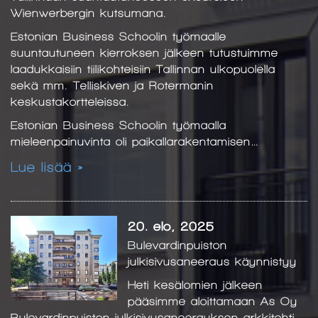
Wienwerbergin kutsumana.
Estonian Business Schoolin työmaalle
suuntautuneen kierroksen jälkeen tutustuimme
laadukkaisiin tiilikohteisiin Tallinnan ulkopuolella
sekä mm. Telliskiven ja Rotermanin
keskustakortteleissa.
Estonian Business Schoolin työmaalla
mieleenpainuvinta oli paikallarakentamisen…
Lue lisää »
20. elo, 2025
Bulevardinpuiston
julkisivusaneeraus käynnistyy
Heti kesälomien jälkeen
pääsimme aloittamaan As Oy
Bulevardinpuiston julkisivusaneerauksen arkkitehti-