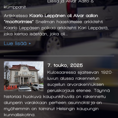
Elissa ja Alvar Aalto &
kumppanit.
Artikkelissa
Kaarlo Leppänen oli Alvar aallon
”moottorimies”
Snellman haastattelee arkkitehti
Kaarlo Leppäsen poikaa arkkitehti Kari Leppästä,
joka kertoo isästään, joka oli…
Lue lisää »
7. touko, 2025
Kulosaaressa sijaitsevan 1920-
luvun alussa rakennetun
suojellun arvorakennuksen
peruskorjaus etenee. Täynnä
historiaa huokuva kaupunkihuvila on rakennettu
alunperin varakkaan perheen asunnoksi ja on
myöhemmin on toiminut Helsingin kaupungin
kunnalliskotina.