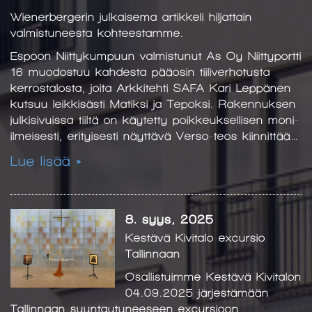
Wienerbergerin julkaisema artikkeli hiljattain
valmistuneesta kohteestamme.
Espoon Niittykumpuun valmistunut As Oy Niittyportti
16 muodostuu kahdesta pääosin tiiliverhotusta
kerrostalosta, joita Arkkitehti SAFA Kari Leppänen
kutsuu leikkisästi Matiksi ja Tepoksi. Rakennuksen
julkisivuissa tiiltä on käytetty poikkeuksellisen moni-
ilmeisesti, erityisesti näyttävä Verso-teos kiinnittää…
Lue lisää »
8. syys, 2025
Kestävä Kivitalo excursio
Tallinnaan
Osallistuimme Kestävä Kivitalon
04.09.2025 järjestämään
Tallinnaan suuntautuneeseen excursioon