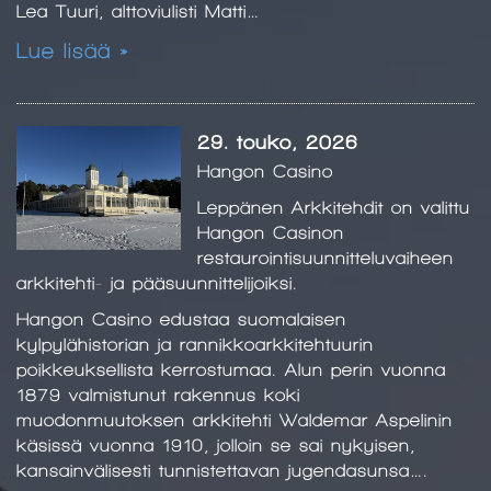
Lea Tuuri, alttoviulisti Matti…
Lue lisää »
29. touko, 2026
Hangon Casino
Leppänen Arkkitehdit on valittu
Hangon Casinon
restaurointisuunnitteluvaiheen
arkkitehti- ja pääsuunnittelijoiksi.
Hangon Casino edustaa suomalaisen
kylpylähistorian ja rannikkoarkkitehtuurin
poikkeuksellista kerrostumaa. Alun perin vuonna
1879 valmistunut rakennus koki
muodonmuutoksen arkkitehti Waldemar Aspelinin
käsissä vuonna 1910, jolloin se sai nykyisen,
kansainvälisesti tunnistettavan jugendasunsa….