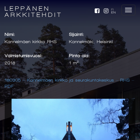
LEPPÄNEN
FI
EN
ARKKITEHDIT
Nimi:
Sijainti:
Kannelmäen kirkko RHS
Kannelmäki, Helsinki
Valmistumisvuosi:
Pinta-ala:
2
2018
1 m
180305 – Kannelmäen kirkko ja seurakuntakeskus – RHS –
PDF