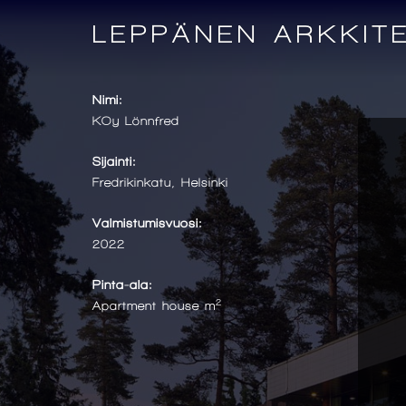
LEPPÄNEN ARKKIT
Nimi:
KOy Lönnfred
Sijainti:
Fredrikinkatu, Helsinki
Valmistumisvuosi:
2022
Pinta-ala:
2
Apartment house m