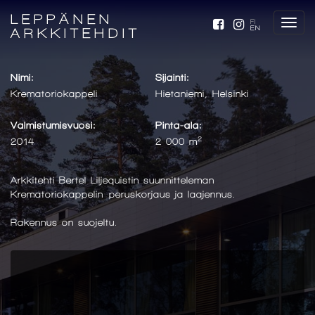
LEPPÄNEN
FI
EN
ARKKITEHDIT
Nimi:
Sijainti:
Krematoriokappeli
Hietaniemi, Helsinki
Valmistumisvuosi:
Pinta-ala:
2
2014
2 000 m
Arkkitehti Bertel Liljequistin suunnitteleman
Krematoriokappelin peruskorjaus ja laajennus.
Rakennus on suojeltu.